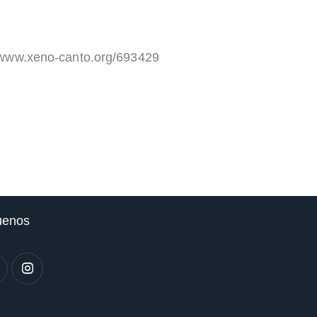
aumentar
o
disminuir
www.xeno-canto.org/693429
el
volumen.
uenos