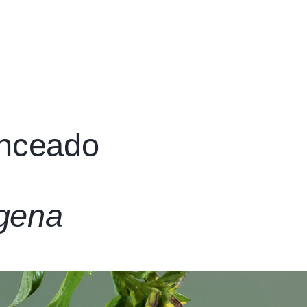
onceado
igena