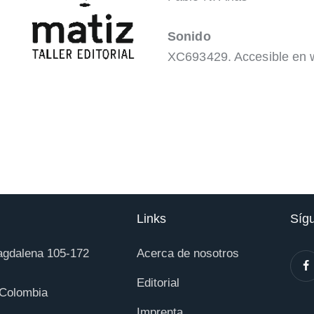
Sonido
XC693429. Accesible en 
Links
Síg
agdalena 105-172
Acerca de nosotros
Editorial
 Colombia
Imprenta