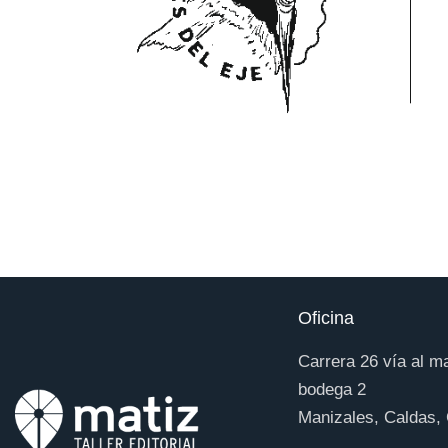
Oficina
Carrera 26 vía al m
bodega 2
Manizales, Caldas,